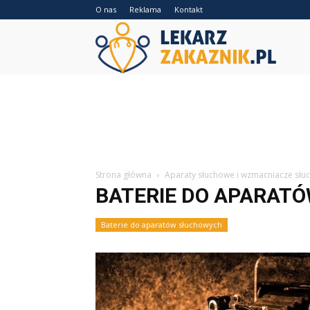
O nas
Reklama
Kontakt
Lekarzz
Strona główna
Aparaty słuchowe i wzmacniacze słu
BATERIE DO APARAT
Baterie do aparatów słuchowych