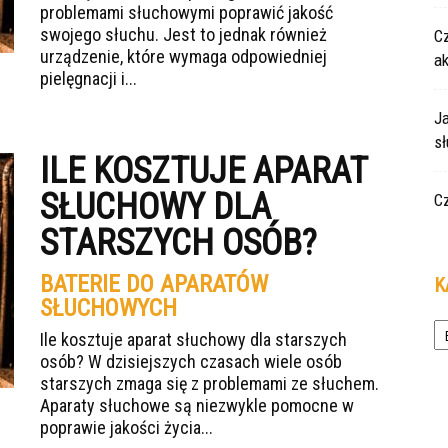
problemami słuchowymi poprawić jakość
swojego słuchu. Jest to jednak również
Cz
urządzenie, które wymaga odpowiedniej
a
pielęgnacji i...
Ja
s
ILE KOSZTUJE APARAT
SŁUCHOWY DLA
C
STARSZYCH OSÓB?
BATERIE DO APARATÓW
K
SŁUCHOWYCH
Ka
Ile kosztuje aparat słuchowy dla starszych
osób? W dzisiejszych czasach wiele osób
starszych zmaga się z problemami ze słuchem.
Aparaty słuchowe są niezwykle pomocne w
poprawie jakości życia...