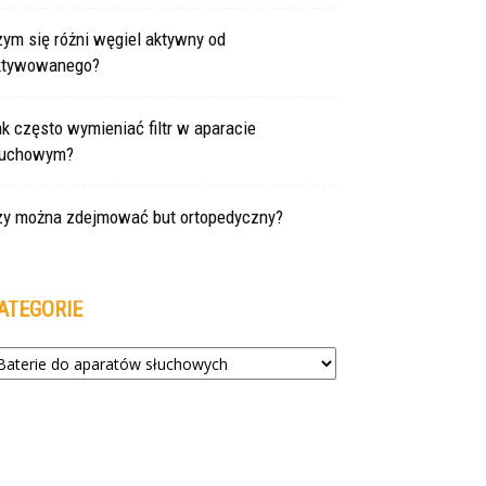
ym się różni węgiel aktywny od
ktywowanego?
k często wymieniać filtr w aparacie
łuchowym?
zy można zdejmować but ortopedyczny?
ATEGORIE
tegorie