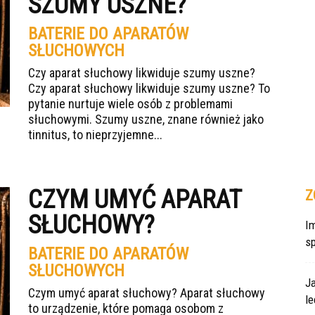
SZUMY USZNE?
BATERIE DO APARATÓW
SŁUCHOWYCH
Czy aparat słuchowy likwiduje szumy uszne?
Czy aparat słuchowy likwiduje szumy uszne? To
pytanie nurtuje wiele osób z problemami
słuchowymi. Szumy uszne, znane również jako
tinnitus, to nieprzyjemne...
CZYM UMYĆ APARAT
Z
SŁUCHOWY?
Im
s
BATERIE DO APARATÓW
SŁUCHOWYCH
J
Czym umyć aparat słuchowy? Aparat słuchowy
le
to urządzenie, które pomaga osobom z