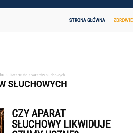
akaznik.pl
STRONA GŁÓWNA
ZDROWIE
chu
Baterie do aparatów słuchowych
ÓW SŁUCHOWYCH
CZY APARAT
SŁUCHOWY LIKWIDUJE