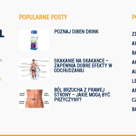
POPULARNE POSTY
P
POZNAJ DIBEN DRINK
Z
A
B
i
SKAKANIE NA SKAKANCE –
A
ZAPEWNIA DOBRE EFEKTY W
ODCHUDZANIU
A
l
L
BÓL BRZUCHA Z PRAWEJ
A
STRONY – JAKIE MOGĄ BYĆ
PRZYCZYNY?
C
B