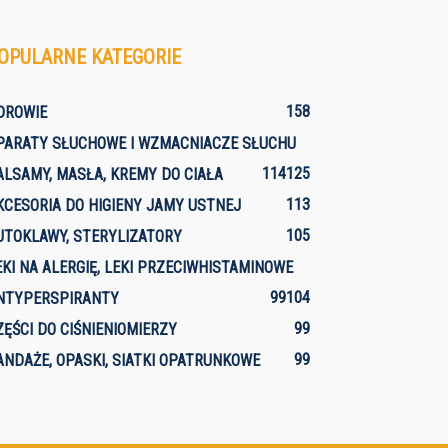
OPULARNE KATEGORIE
158
DROWIE
PARATY SŁUCHOWE I WZMACNIACZE SŁUCHU
114
125
ALSAMY, MASŁA, KREMY DO CIAŁA
113
KCESORIA DO HIGIENY JAMY USTNEJ
105
UTOKLAWY, STERYLIZATORY
EKI NA ALERGIĘ, LEKI PRZECIWHISTAMINOWE
99
104
NTYPERSPIRANTY
99
ZĘŚCI DO CIŚNIENIOMIERZY
99
ANDAŻE, OPASKI, SIATKI OPATRUNKOWE