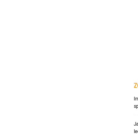
Z
Im
s
J
le