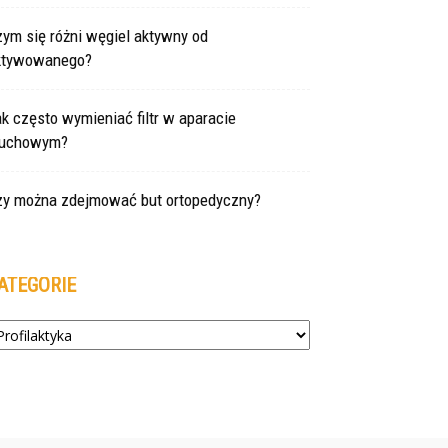
ym się różni węgiel aktywny od
ktywowanego?
k często wymieniać filtr w aparacie
łuchowym?
zy można zdejmować but ortopedyczny?
ATEGORIE
tegorie