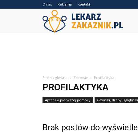
O nas
Reklama
Kontakt
Lekarzz
Strona główna
Zdrowie
Profilaktyka
PROFILAKTYKA
Apteczki pierwszej pomocy
Cewniki, dreny, zgłębniki
Brak postów do wyświetle