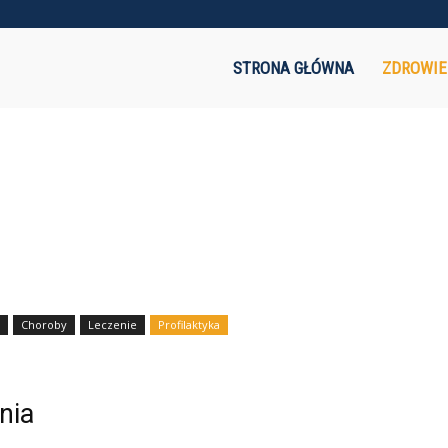
akaznik.pl
STRONA GŁÓWNA
ZDROWIE
Choroby
Leczenie
Profilaktyka
nia