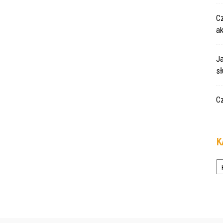
Cz
a
Ja
s
C
K
Ka