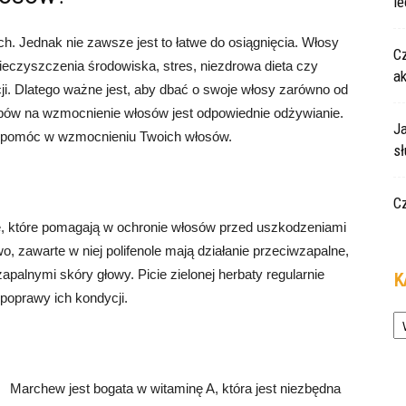
le
. Jednak nie zawsze jest to łatwe do osiągnięcia. Włosy
Cz
nieczyszczenia środowiska, stres, niezdrowa dieta czy
a
i. Dlatego ważne jest, aby dbać o swoje włosy zarówno od
bów na wzmocnienie włosów jest odpowiednie odżywianie.
Ja
gą pomóc w wzmocnieniu Twoich włosów.
s
C
ze, które pomagają w ochronie włosów przed uszkodzeniami
 zawarte w niej polifenole mają działanie przeciwzapalne,
palnymi skóry głowy. Picie zielonej herbaty regularnie
K
poprawy ich kondycji.
Ka
Marchew jest bogata w witaminę A, która jest niezbędna