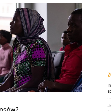
Z
Im
s
J
łosów?