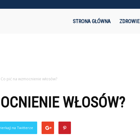
akaznik.pl
STRONA GŁÓWNA
ZDROWIE
Co pić na wzmocnienie włosów?
MOCNIENIE WŁOSÓW?
ierkaj) na Twitterze