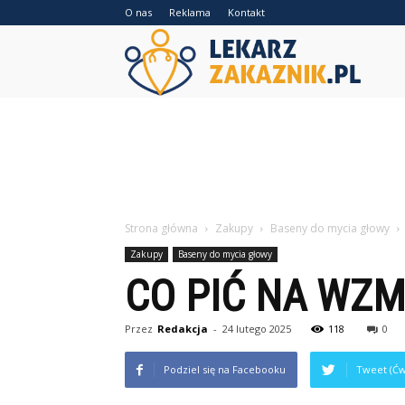
O nas
Reklama
Kontakt
Lekarzz
Strona główna
Zakupy
Baseny do mycia głowy
Zakupy
Baseny do mycia głowy
CO PIĆ NA WZ
Przez
Redakcja
-
24 lutego 2025
118
0
Podziel się na Facebooku
Tweet (Ćw