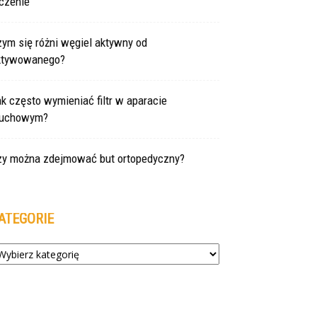
czenie
ym się różni węgiel aktywny od
ktywowanego?
k często wymieniać filtr w aparacie
łuchowym?
zy można zdejmować but ortopedyczny?
ATEGORIE
tegorie