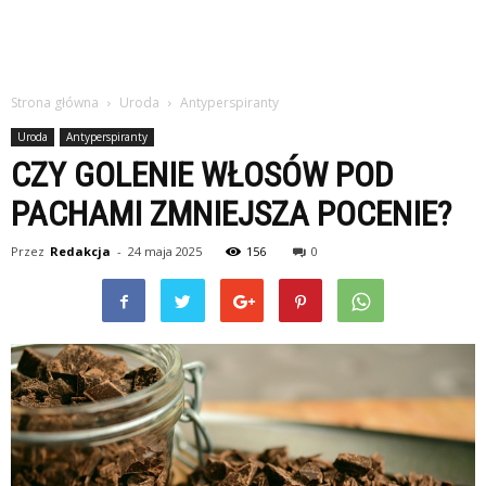
Strona główna
Uroda
Antyperspiranty
Uroda
Antyperspiranty
CZY GOLENIE WŁOSÓW POD
PACHAMI ZMNIEJSZA POCENIE?
Przez
Redakcja
-
24 maja 2025
156
0