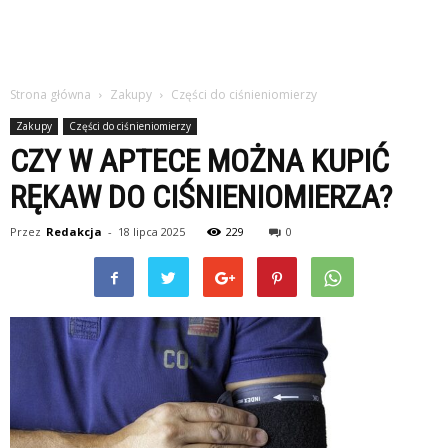
Strona główna
Zakupy
Części do ciśnieniomierzy
Zakupy
Części do ciśnieniomierzy
CZY W APTECE MOŻNA KUPIĆ
RĘKAW DO CIŚNIENIOMIERZA?
Przez
Redakcja
-
18 lipca 2025
229
0