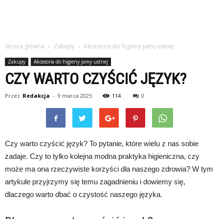
Strona główna
Zakupy
Akcesoria do higieny jamy ustnej
Zakupy
Akcesoria do higieny jamy ustnej
CZY WARTO CZYŚCIĆ JĘZYK?
Przez
Redakcja
-
9 marca 2025
114
0
Czy warto czyścić język? To pytanie, które wielu z nas sobie
zadaje. Czy to tylko kolejna modna praktyka higieniczna, czy
może ma ona rzeczywiste korzyści dla naszego zdrowia? W tym
artykule przyjrzymy się temu zagadnieniu i dowiemy się,
dlaczego warto dbać o czystość naszego języka.