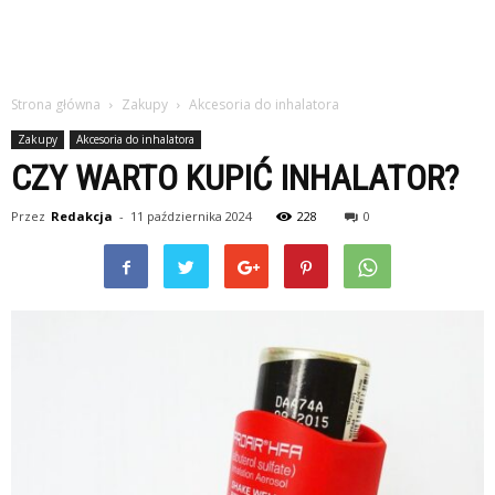
Strona główna
Zakupy
Akcesoria do inhalatora
Zakupy
Akcesoria do inhalatora
CZY WARTO KUPIĆ INHALATOR?
Przez
Redakcja
-
11 października 2024
228
0