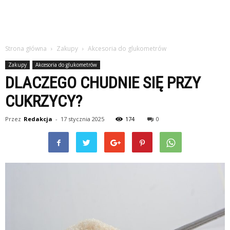
Strona główna
Zakupy
Akcesoria do glukometrów
Zakupy
Akcesoria do glukometrów
DLACZEGO CHUDNIE SIĘ PRZY
CUKRZYCY?
Przez
Redakcja
-
17 stycznia 2025
174
0