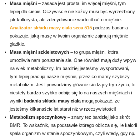
Masa mięśni –
zasada jest prosta: im więcej mięśni, tym
lepiej dla ciebie. Oczywiście nie każdy musi być wyrzeźbiony
jak kulturysta, ale zdecydowanie warto dbać o mięśnie.
Analizator składu masy ciała seca 515
podczas badania
pokazuje, jaką masę w twoim organizmie zajmują mięśnie
gładkie.
Masa mięśni szkieletowych –
to grupa mięśni, która
umożliwia nam poruszanie się. One również mają duży wpływ
na wiek metaboliczny. Im bardziej jesteśmy wysportowani,
tym lepiej pracują nasze mięśnie, przez co mamy szybszy
metabolizm. Jeśli prowadzimy głównie siedzący tryb życia, to
niestety bardzo szybko odbije się to na naszych mięśniach i
wyniki
badania składu masy ciała
mogą pokazać, że
jesteśmy kilkanaście lat starsi niż w rzeczywistości!
Metabolizm spoczynkowy –
znany też bardziej jako skrót
BMR. To wskaźnik, na podstawie którego oblicza się, ile kalorii
spala organizm w stanie spoczynkowym, czyli wtedy, gdy np.