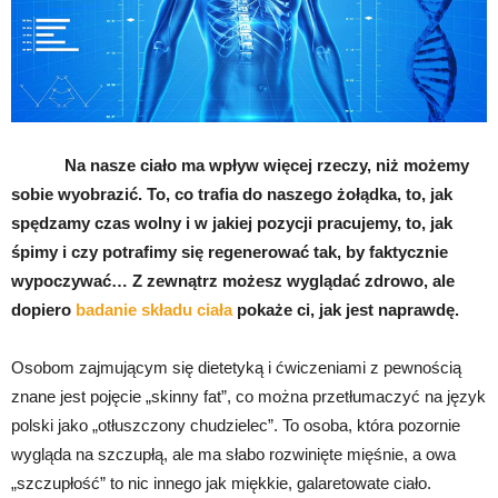
Na nasze ciało ma wpływ więcej rzeczy, niż możemy
sobie wyobrazić. To, co trafia do naszego żołądka, to, jak
spędzamy czas wolny i w jakiej pozycji pracujemy, to, jak
śpimy i czy potrafimy się regenerować tak, by faktycznie
wypoczywać… Z zewnątrz możesz wyglądać zdrowo, ale
dopiero
badanie składu ciała
pokaże ci, jak jest naprawdę.
Osobom zajmującym się dietetyką i ćwiczeniami z pewnością
znane jest pojęcie „skinny fat”, co można przetłumaczyć na język
polski jako „otłuszczony chudzielec”. To osoba, która pozornie
wygląda na szczupłą, ale ma słabo rozwinięte mięśnie, a owa
„szczupłość” to nic innego jak miękkie, galaretowate ciało.