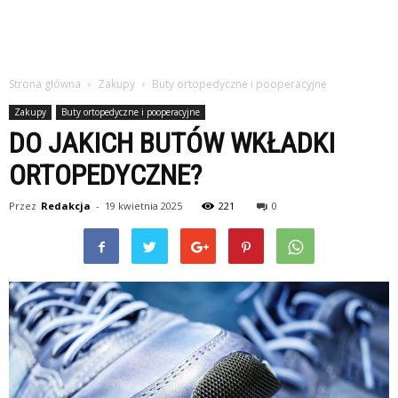
Strona główna
Zakupy
Buty ortopedyczne i pooperacyjne
Zakupy
Buty ortopedyczne i pooperacyjne
DO JAKICH BUTÓW WKŁADKI
ORTOPEDYCZNE?
Przez
Redakcja
-
19 kwietnia 2025
221
0