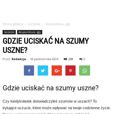
Strona główna
Leczenie
Akupunktura, igły
Leczenie
Akupunktura, igły
GDZIE UCISKAĆ NA SZUMY
USZNE?
Przez
Redakcja
-
18 października 2024
228
0
Gdzie uciskać na szumy uszne?
Czy kiedykolwiek doświadczyłeś szumów w uszach? To
irytujące uczucie, które może wpływać na twoje codzienne życie.