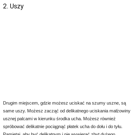
2. Uszy
Drugim miejscem, gdzie możesz uciskać na szumy uszne, są
same uszy. Możesz zacząć od delikatnego uciskania małżowiny
usznej palcami w kierunku środka ucha. Możesz również
spróbować delikatnie pociągnąć płatek ucha do dołu i do tyłu.
Pamiętaj, aby być delikatnym i nie wywierać zbyt dużego