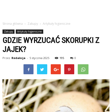
Strona główna
Zakupy
Artykuły higieniczne
Zakupy
Artykuły higieniczne
GDZIE WYRZUCAĆ SKORUPKI Z
JAJEK?
Przez
Redakcja
-
5 stycznia 2025
195
0