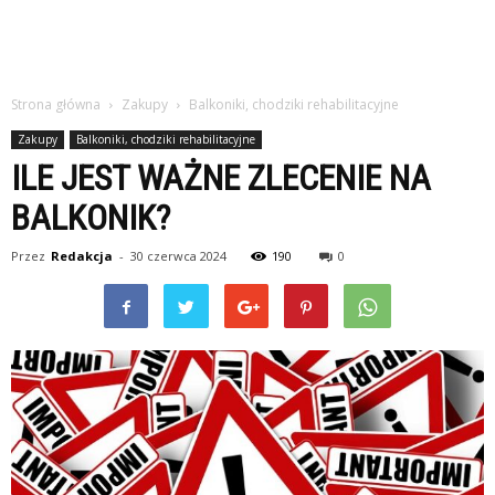
Strona główna
Zakupy
Balkoniki, chodziki rehabilitacyjne
Zakupy
Balkoniki, chodziki rehabilitacyjne
ILE JEST WAŻNE ZLECENIE NA
BALKONIK?
Przez
Redakcja
-
30 czerwca 2024
190
0