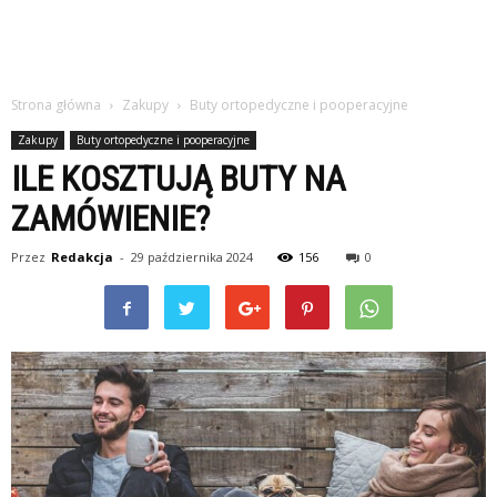
Strona główna
Zakupy
Buty ortopedyczne i pooperacyjne
Zakupy
Buty ortopedyczne i pooperacyjne
ILE KOSZTUJĄ BUTY NA
ZAMÓWIENIE?
Przez
Redakcja
-
29 października 2024
156
0