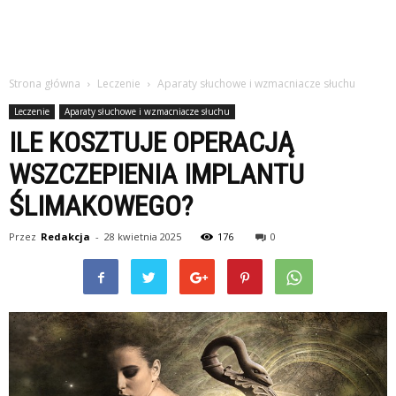
Strona główna
Leczenie
Aparaty słuchowe i wzmacniacze słuchu
Leczenie
Aparaty słuchowe i wzmacniacze słuchu
ILE KOSZTUJE OPERACJĄ
WSZCZEPIENIA IMPLANTU
ŚLIMAKOWEGO?
Przez
Redakcja
-
28 kwietnia 2025
176
0