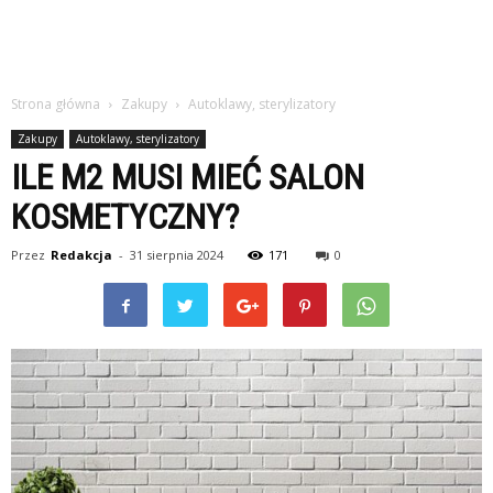
Strona główna
Zakupy
Autoklawy, sterylizatory
Zakupy
Autoklawy, sterylizatory
ILE M2 MUSI MIEĆ SALON
KOSMETYCZNY?
Przez
Redakcja
-
31 sierpnia 2024
171
0