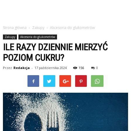
Strona główna
Zakupy
Akcesoria do glukometrów
Zakupy
Akcesoria do glukometrów
ILE RAZY DZIENNIE MIERZYĆ
POZIOM CUKRU?
Przez
Redakcja
-
17 października 2024
156
0