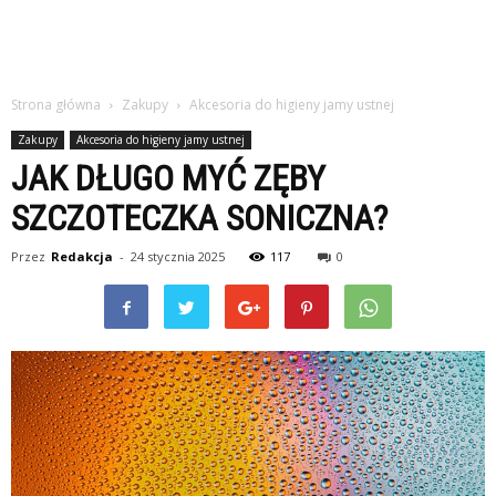
Strona główna
Zakupy
Akcesoria do higieny jamy ustnej
Zakupy
Akcesoria do higieny jamy ustnej
JAK DŁUGO MYĆ ZĘBY
SZCZOTECZKA SONICZNA?
Przez
Redakcja
-
24 stycznia 2025
117
0