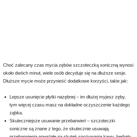
Choć zalecany czas mycia zębów szczoteczką soniczną wynosi
około dwóch minut, wiele osób decyduje się na dłuższe sesje.
Dłuższe mycie może przynieść dodatkowe korzyści, takie jak:
Lepsze usunięcie płytki nazębnej – im dłużej myjesz zęby,
tym więcej czasu masz na dokładne oczyszczenie każdego
ząbka.
Skuteczniejsze usuwanie przebarwień – szczoteczki
soniczne są znane z tego, że skutecznie usuwają
przebarwienia powstałe na skutek spożywania kawy, herbaty