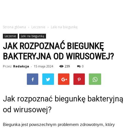
Strona główna
Leczenie
Leki na biegunkę
Leczenie
Leki na biegunkę
JAK ROZPOZNAĆ BIEGUNKĘ
BAKTERYJNA OD WIRUSOWEJ?
Przez
Redakcja
-
15 maja 2024
239
0
Jak rozpoznać biegunkę bakteryjną
od wirusowej?
Biegunka jest powszechnym problemem zdrowotnym, który