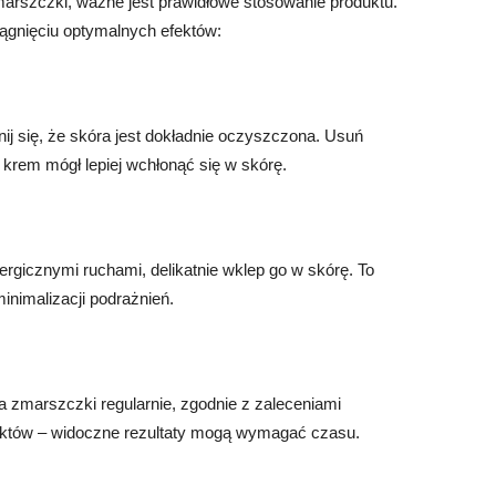
marszczki, ważne jest prawidłowe stosowanie produktu.
ągnięciu optymalnych efektów:
j się, że skóra jest dokładnie oczyszczona. Usuń
 krem mógł lepiej wchłonąć się w skórę.
gicznymi ruchami, delikatnie wklep go w skórę. To
inimalizacji podrażnień.
a zmarszczki regularnie, zgodnie z zaleceniami
ektów – widoczne rezultaty mogą wymagać czasu.