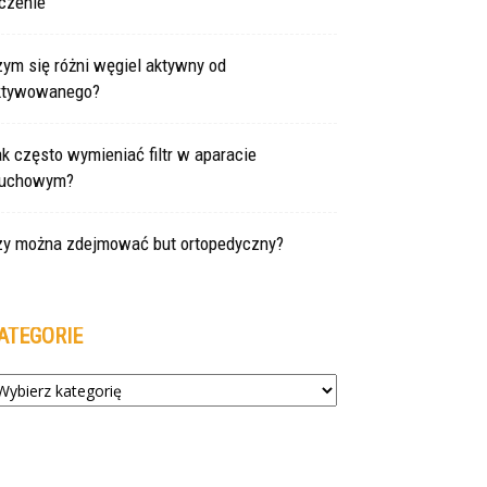
czenie
ym się różni węgiel aktywny od
ktywowanego?
k często wymieniać filtr w aparacie
łuchowym?
zy można zdejmować but ortopedyczny?
ATEGORIE
tegorie