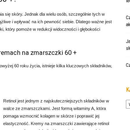
le
a się skóry. Jednak dla wielu osób, szczególnie tych w
Cz
ążliwe i wpływać na ich pewność siebie. Dlatego ważne jest
a
i, który pomoże w redukcji widoczności i głębokości
Ja
s
remach na zmarszczki 60 +
C
yżej 60 roku życia, istnieje kilka kluczowych składników,
K
Ka
Retinol jest jednym z najskuteczniejszych składników w
walce ze zmarszczkami. Jest formą witaminy A, która
pomaga wzmocnić kolagen w skórze i poprawić jej
elastyczność. Kremy na zmarszczki zawierające retinol