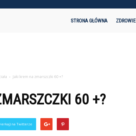
akaznik.pl
STRONA GŁÓWNA
ZDROWIE
iała
Jaki krem na zmarszczki 60 +?
ZMARSZCZKI 60 +?
ierkaj) na Twitterze