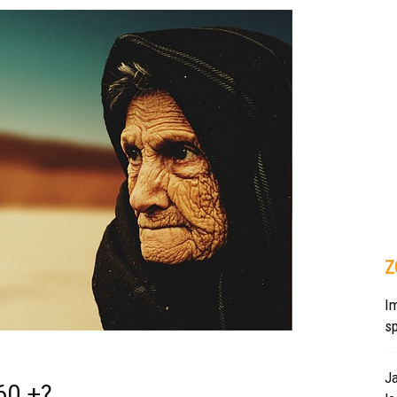
Z
Im
s
J
60 +?