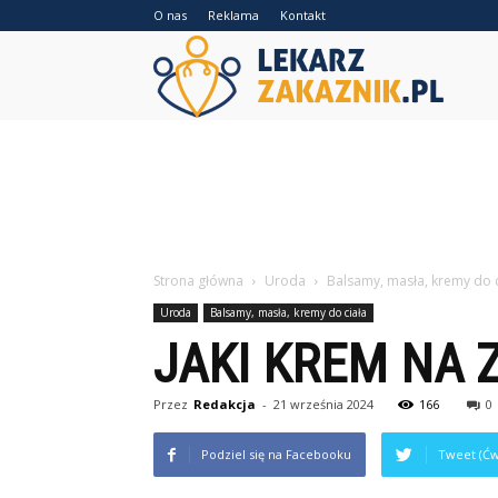
O nas
Reklama
Kontakt
Lekarzz
Strona główna
Uroda
Balsamy, masła, kremy do c
Uroda
Balsamy, masła, kremy do ciała
JAKI KREM NA 
Przez
Redakcja
-
21 września 2024
166
0
Podziel się na Facebooku
Tweet (Ćw