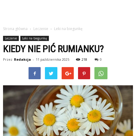
Strona główna
Leczenie
Leki na biegunkę
Leczenie
Leki na biegunkę
KIEDY NIE PIĆ RUMIANKU?
Przez
Redakcja
-
11 października 2025
218
0