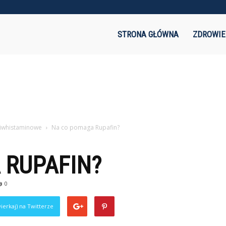
akaznik.pl
STRONA GŁÓWNA
ZDROWIE
eciwhistaminowe
Na co pomaga Rupafin?
 RUPAFIN?
0
ierkaj) na Twitterze