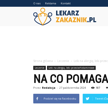
O nas
Reklama
Kontakt
Lekarzz
Strona główna
Leczenie
Leki na alergię, leki prz
Leczenie
Leki na alergię, leki przeciwhistaminowe
NA CO POMAGA
Przez
Redakcja
-
27 października 2024
187
Podziel się na Facebooku
Tweet (Ćw