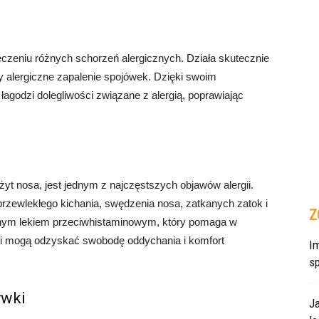
leczeniu różnych schorzeń alergicznych. Działa skutecznie
zy alergiczne zapalenie spojówek. Dzięki swoim
godzi dolegliwości związane z alergią, poprawiając
żyt nosa, jest jednym z najczęstszych objawów alergii.
rzewlekłego kichania, swędzenia nosa, zatkanych zatok i
Z
cznym lekiem przeciwhistaminowym, który pomaga w
ci mogą odzyskać swobodę oddychania i komfort
Im
s
ywki
J