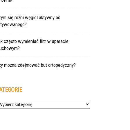
czenie
ym się różni węgiel aktywny od
ktywowanego?
k często wymieniać filtr w aparacie
łuchowym?
zy można zdejmować but ortopedyczny?
ATEGORIE
tegorie