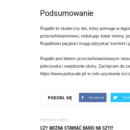
Podsumowanie
Rupafin to skuteczny lek, który pomaga w łago
przeciwhistaminowo, redukując katar sienny, p
Rupafinowi pacjenci mogą odzyskać komfort i ja
Rupafin jest lekiem przeciwhistaminowym stoso
pokrzywka i swędzenie skóry. Zachęcam do zap
https://www.portucale.pl/ w celu uzyskania szc
PODZIEL SIĘ
Facebook
Twit
Poprzedni artykuł
CZY MOŻNA STAWIAĆ BAŃKI NA SZYI?