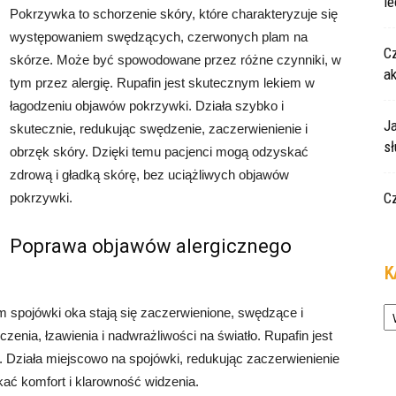
le
Pokrzywka to schorzenie skóry, które charakteryzuje się
występowaniem swędzących, czerwonych plam na
Cz
skórze. Może być spowodowane przez różne czynniki, w
a
tym przez alergię. Rupafin jest skutecznym lekiem w
łagodzeniu objawów pokrzywki. Działa szybko i
Ja
skutecznie, redukując swędzenie, zaczerwienienie i
s
obrzęk skóry. Dzięki temu pacjenci mogą odzyskać
zdrową i gładką skórę, bez uciążliwych objawów
C
pokrzywki.
Poprawa objawów alergicznego
K
Ka
m spojówki oka stają się zaczerwienione, swędzące i
zenia, łzawienia i nadwrażliwości na światło. Rupafin jest
 Działa miejscowo na spojówki, redukując zaczerwienienie
ać komfort i klarowność widzenia.