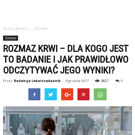
Strona główna
Zdrowie
Zdrowie
ROZMAZ KRWI – DLA KOGO JEST
TO BADANIE I JAK PRAWIDŁOWO
ODCZYTYWAĆ JEGO WYNIKI?
Przez
Redakcja Lekarzzakaznik
-
4 grudnia 2017
2827
0