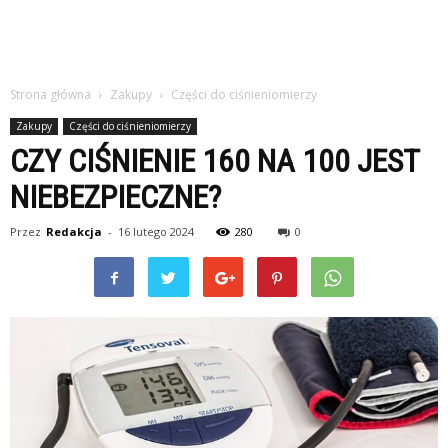
Strona główna
Zakupy
Części do ciśnieniomierzy
Zakupy
Części do ciśnieniomierzy
CZY CIŚNIENIE 160 NA 100 JEST
NIEBEZPIECZNE?
Przez
Redakcja
-
16 lutego 2024
280
0