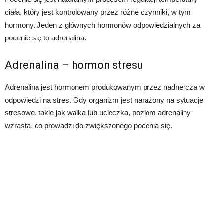
ciała, który jest kontrolowany przez różne czynniki, w tym
hormony. Jeden z głównych hormonów odpowiedzialnych za
pocenie się to adrenalina.
Adrenalina – hormon stresu
Adrenalina jest hormonem produkowanym przez nadnercza w
odpowiedzi na stres. Gdy organizm jest narażony na sytuacje
stresowe, takie jak walka lub ucieczka, poziom adrenaliny
wzrasta, co prowadzi do zwiększonego pocenia się.