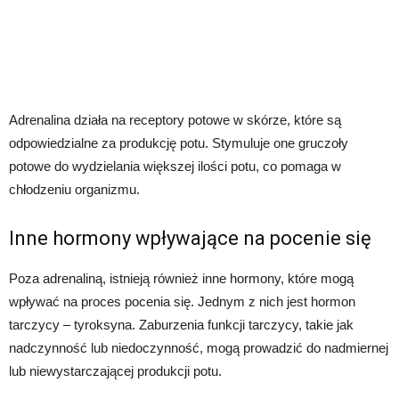
Adrenalina działa na receptory potowe w skórze, które są
odpowiedzialne za produkcję potu. Stymuluje one gruczoły
potowe do wydzielania większej ilości potu, co pomaga w
chłodzeniu organizmu.
Inne hormony wpływające na pocenie się
Poza adrenaliną, istnieją również inne hormony, które mogą
wpływać na proces pocenia się. Jednym z nich jest hormon
tarczycy – tyroksyna. Zaburzenia funkcji tarczycy, takie jak
nadczynność lub niedoczynność, mogą prowadzić do nadmiernej
lub niewystarczającej produkcji potu.