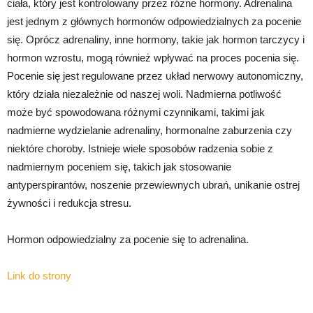
ciała, który jest kontrolowany przez różne hormony. Adrenalina
jest jednym z głównych hormonów odpowiedzialnych za pocenie
się. Oprócz adrenaliny, inne hormony, takie jak hormon tarczycy i
hormon wzrostu, mogą również wpływać na proces pocenia się.
Pocenie się jest regulowane przez układ nerwowy autonomiczny,
który działa niezależnie od naszej woli. Nadmierna potliwość
może być spowodowana różnymi czynnikami, takimi jak
nadmierne wydzielanie adrenaliny, hormonalne zaburzenia czy
niektóre choroby. Istnieje wiele sposobów radzenia sobie z
nadmiernym poceniem się, takich jak stosowanie
antyperspirantów, noszenie przewiewnych ubrań, unikanie ostrej
żywności i redukcja stresu.
Hormon odpowiedzialny za pocenie się to adrenalina.
Link do strony