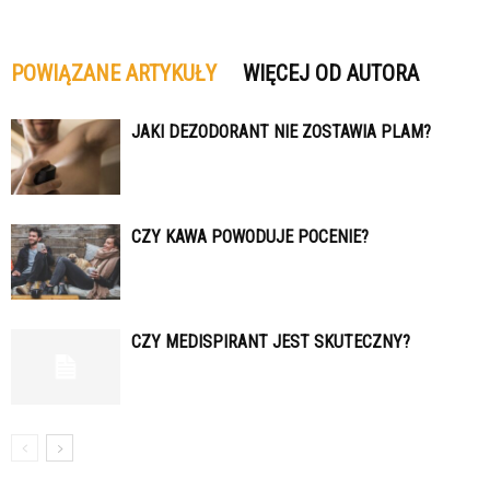
POWIĄZANE ARTYKUŁY
WIĘCEJ OD AUTORA
JAKI DEZODORANT NIE ZOSTAWIA PLAM?
CZY KAWA POWODUJE POCENIE?
CZY MEDISPIRANT JEST SKUTECZNY?