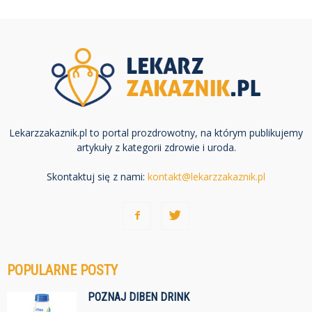
Lekarzzakaznik.pl to portal prozdrowotny, na którym publikujemy
artykuły z kategorii zdrowie i uroda.
Skontaktuj się z nami:
kontakt@lekarzzakaznik.pl
POPULARNE POSTY
POZNAJ DIBEN DRINK