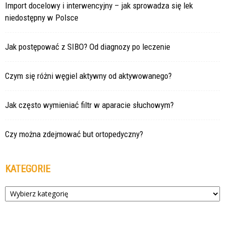
Import docelowy i interwencyjny – jak sprowadza się lek
niedostępny w Polsce
Jak postępować z SIBO? Od diagnozy po leczenie
Czym się różni węgiel aktywny od aktywowanego?
Jak często wymieniać filtr w aparacie słuchowym?
Czy można zdejmować but ortopedyczny?
KATEGORIE
Kategorie