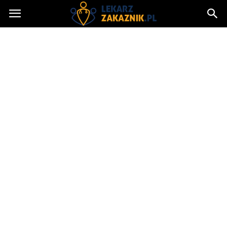
Lekarzzakaznik.pl