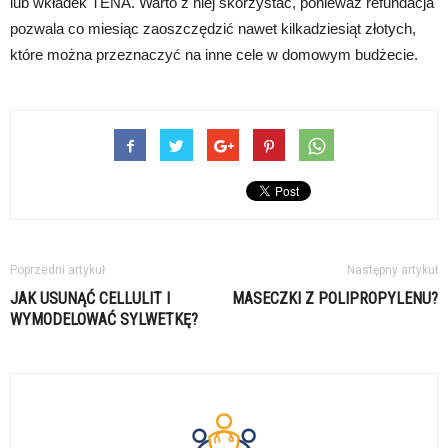
lub wkładek TENA. Warto z niej skorzystać, ponieważ refundacja
pozwala co miesiąc zaoszczędzić nawet kilkadziesiąt złotych,
które można przeznaczyć na inne cele w domowym budżecie.
Poprzedni artykuł
Następny artykuł
JAK USUNĄĆ CELLULIT I
MASECZKI Z POLIPROPYLENU?
WYMODELOWAĆ SYLWETKĘ?