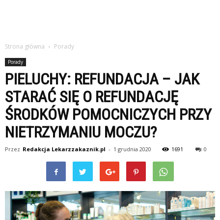
Strona główna
Porady
Porady
PIELUCHY: REFUNDACJA – JAK
STARAĆ SIĘ O REFUNDACJĘ
ŚRODKÓW POMOCNICZYCH PRZY
NIETRZYMANIU MOCZU?
Przez
Redakcja Lekarzzakaznik.pl
-
1 grudnia 2020
1691
0